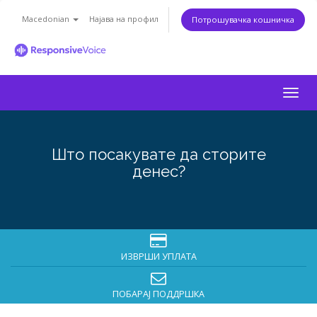
Macedonian
Најава на профил
Потрошувачка кошничка
Togg
navig
Што посакувате да сторите
денес?
ИЗВРШИ УПЛАТА
ПОБАРАЈ ПОДДРШКА