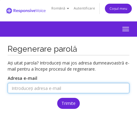
Română
Autentificare
Coșul meu
Togg
navig
Regenerare parolă
Ați uitat parola? Introduceți mai jos adresa dumneavoastră e-
mail pentru a începe procesul de regenerare.
Adresa e-mail
Trimite