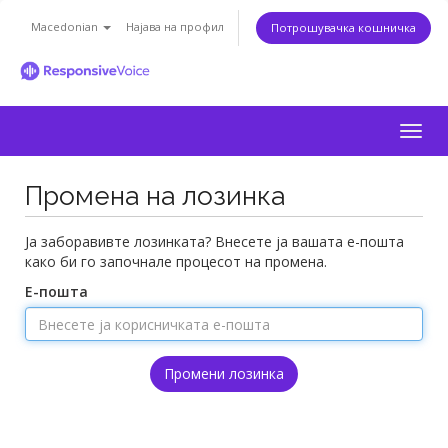
Macedonian
Најава на профил
Потрошувачка кошничка
Togg
navig
Промена на лозинка
Ја заборавивте лозинката? Внесете ја вашата е-пошта
како би го започнале процесот на промена.
Е-пошта
Промени лозинка