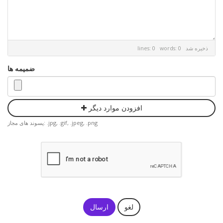
ذخیره شد
lines: 0 words: 0
ضمیمه ها
افزودن موارد دیگر
پسوند های مجاز: .jpg, .gif, .jpeg, .png
لغو