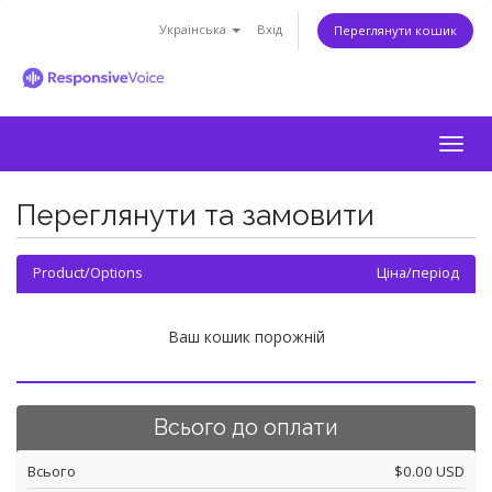
Українська
Вхід
Переглянути кошик
Togg
navig
Переглянути та замовити
Product/Options
Ціна/період
Ваш кошик порожній
Всього до оплати
Всього
$0.00 USD