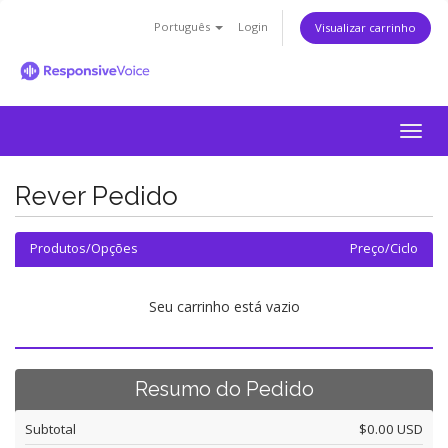
Português
Login
Visualizar carrinho
Togg
navig
Rever Pedido
Produtos/Opções
Preço/Ciclo
Seu carrinho está vazio
Resumo do Pedido
Subtotal
$0.00 USD