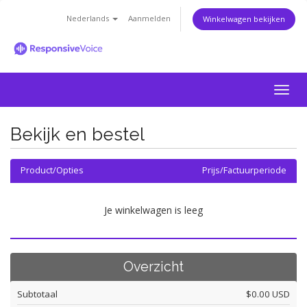
Nederlands
Aanmelden
Winkelwagen bekijken
Togg
navig
Bekijk en bestel
Product/Opties
Prijs/Factuurperiode
Je winkelwagen is leeg
Overzicht
Subtotaal
$0.00 USD