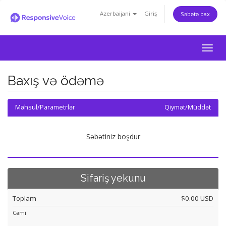
Azerbaijani
Giriş
Səbətə bax
Togg
navig
Baxış və ödəmə
Məhsul/Parametrlər
Qiymət/Müddət
Səbətiniz boşdur
Sifariş yekunu
Toplam
$0.00 USD
Cəmi